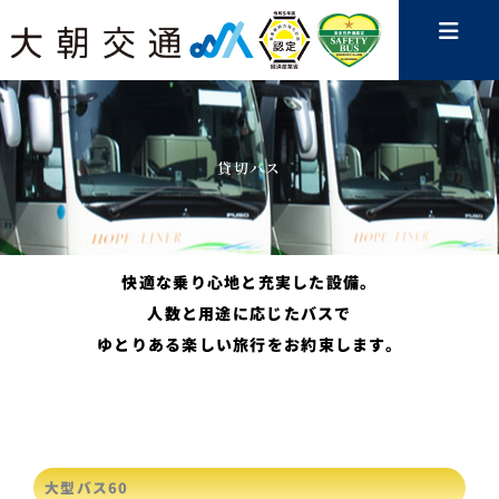
内
容
を
ス
キ
ッ
プ
貸切バス
快適な乗り心地と充実した設備。
人数と用途に応じたバスで
ゆとりある楽しい旅行をお約束します。
大型バス60